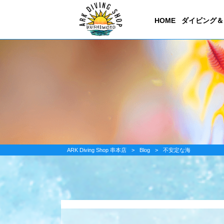
HOME
ダイビング＆
ARK Diving Shop 串本店
>
Blog
>
不安定な海