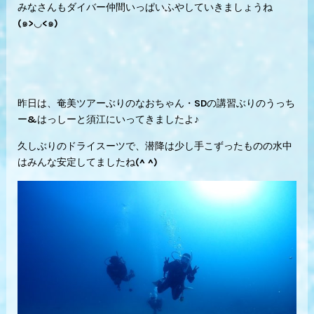
みなさんもダイバー仲間いっぱいふやしていきましょうね
(๑>◡<๑)
昨日は、奄美ツアーぶりのなおちゃん・SDの講習ぶりのうっち
ー&はっしーと須江にいってきましたよ♪
久しぶりのドライスーツで、潜降は少し手こずったものの水中
はみんな安定してましたね(^ ^)