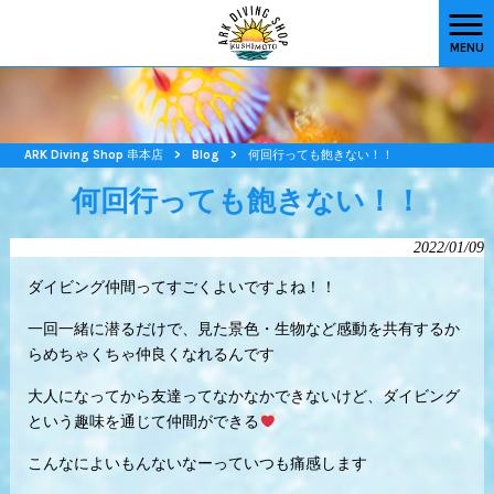
MENU
ARK Diving Shop 串本店
>
Blog
>
何回行っても飽きない！！
何回行っても飽きない！！
2022/01/09
ダイビング仲間ってすごくよいですよね！！
一回一緒に潜るだけで、見た景色・生物など感動を共有するか
らめちゃくちゃ仲良くなれるんです
大人になってから友達ってなかなかできないけど、ダイビング
という趣味を通じて仲間ができる
こんなによいもんないなーっていつも痛感します