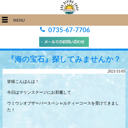
MENU
0735-67-7706
ARK Diving Shop 串本店
>
Blog
>
『海の宝石』探してみませんか？
『海の宝石』探してみませんか？
2021/11/05
皆様こんばんは！
今日はマリンステージにお邪魔して
ウミウシオブザーバースペシャルティーコースを受けてきまし
た！