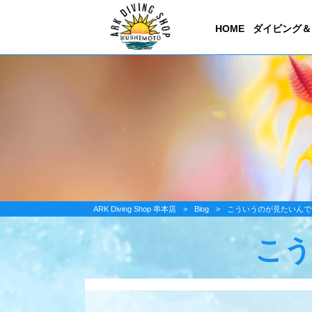
HOME
ダイビング＆
ARK Diving Shop 串本店
>
Blog
>
こういうのが見たいんで
こう