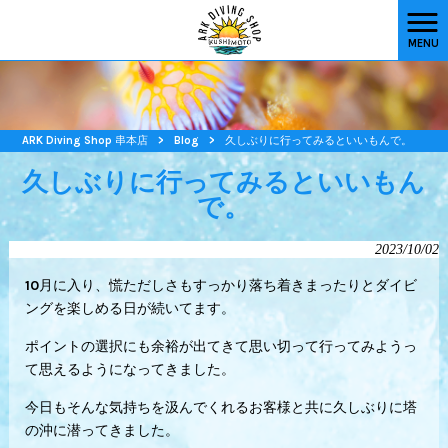
MENU
ARK Diving Shop 串本店
>
Blog
>
久しぶりに行ってみるといいもんで。
久しぶりに行ってみるといいもん
で。
2023/10/02
10月に入り、慌ただしさもすっかり落ち着きまったりとダイビ
ングを楽しめる日が続いてます。
ポイントの選択にも余裕が出てきて思い切って行ってみようっ
て思えるようになってきました。
今日もそんな気持ちを汲んでくれるお客様と共に久しぶりに塔
の沖に潜ってきました。