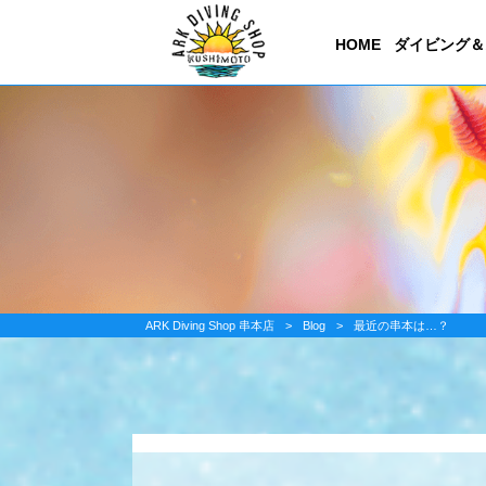
HOME
ダイビング＆
ARK Diving Shop 串本店
>
Blog
>
最近の串本は…？