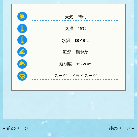
天気
晴れ
気温
12℃
水温
18-19℃
海況 穏やか
透明度
15-20m
スーツ
ドライスーツ
« 前のページ
後のページ »