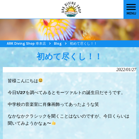
MENU
ARK Diving Shop 串本店
>
Blog
>
初めて尽くし！！
初めて尽くし！！
2022/01/27
皆様こんにちは
今日1/27を調べてみると
モーツァルトの誕生日だそうです。
中学校の音楽室に肖像画飾ってあったような笑
なかなかクラシックを聞くことはないのですが、今日くらいは
聞いてみようかなぁ〜