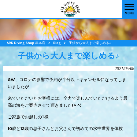
MENU
ARK Diving Shop 串本店
>
Blog
>
子供から大人まで楽しめる♪
子供から大人まで楽しめる♪
2021/05/08
GW、コロナの影響で予約が半分以上キャンセルになってしま
いましたが
来ていただいたお客様には、全力で楽しんでいただけるよう最
高の海をご案内させて頂きました(^ ^)
ご家族でお越しのT様
10歳と12歳の息子さんとお父さんで初めての水中世界を体験