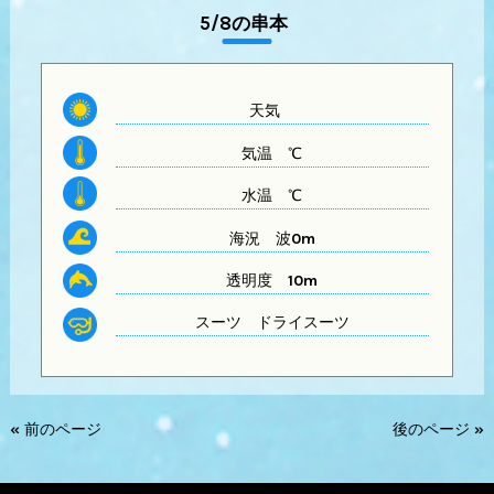
5/8の串本
天気
気温
℃
水温
℃
海況 波0m
透明度
10m
スーツ
ドライスーツ
« 前のページ
後のページ »