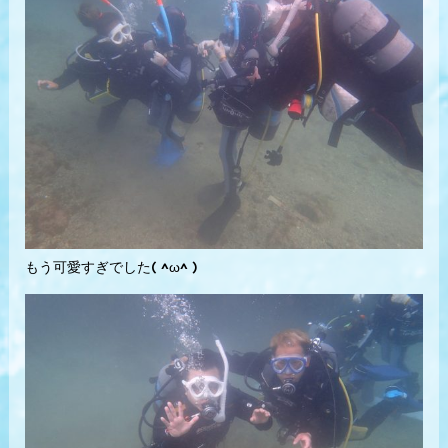
もう可愛すぎでした( ^ω^ )