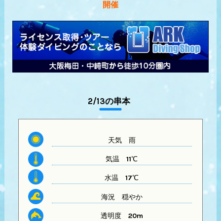
開催
2/13の串本
天気
雨
気温
11℃
水温
17℃
海況 穏やか
透明度
20m