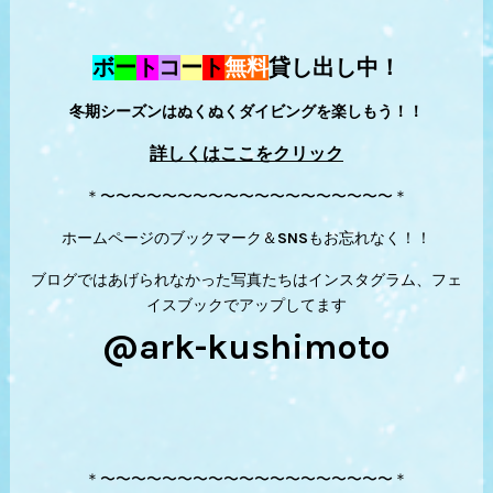
ボ
ー
ト
コ
ー
ト
無料
貸し出し中！
冬期シーズンはぬくぬくダイビングを楽しもう！！
詳しくはここをクリック
＊〜〜〜〜〜〜〜〜〜〜〜〜〜〜〜〜〜〜〜＊
ホームページのブックマーク＆SNSもお忘れなく！！
ブログではあげられなかった写真たちはインスタグラム、フェ
イスブックでアップしてます
@ark-kushimoto
＊〜〜〜〜〜〜〜〜〜〜〜〜〜〜〜〜〜〜〜＊