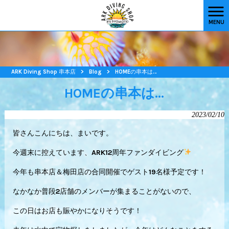
MENU
ARK Diving Shop 串本店
>
Blog
>
HOMEの串本は…
HOMEの串本は…
2023/02/10
皆さんこんにちは、まいです。
今週末に控えています、ARK12周年ファンダイビング
今年も串本店＆梅田店の合同開催でゲスト19名様予定です！
なかなか普段2店舗のメンバーが集まることがないので、
この日はお店も賑やかになりそうです！