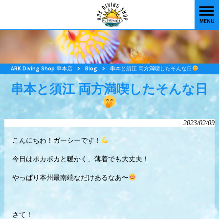
MENU
ARK Diving Shop 串本店
>
Blog
>
串本と須江 両方満喫したそんな日
串本と須江 両方満喫したそんな日
2023/02/09
こんにちわ！ガーシーです！
今日はポカポカと暖かく、薄着でも大丈夫！
やっぱり本州最南端なだけあるなあ〜
さて！