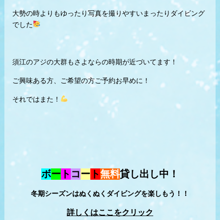
大勢の時よりもゆったり写真を撮りやすいまったりダイビング
でした
須江のアジの大群もさよならの時期が近づいてます！
ご興味ある方、ご希望の方ご予約お早めに！
それではまた！
ボ
ー
ト
コ
ー
ト
無料
貸し出し中！
冬期シーズンはぬくぬくダイビングを楽しもう！！
詳しくはここをクリック