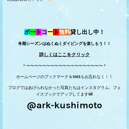
ボ
ー
ト
コ
ー
ト
無料
貸し出し中！
冬期シーズンはぬくぬくダイビングを楽しもう！！
詳しくはここをクリック
＊〜〜〜〜〜〜〜〜〜〜〜〜〜〜〜〜〜〜〜＊
ホームページのブックマーク＆SNSもお忘れなく！！
ブログではあげられなかった写真たちはインスタグラム、フェ
イスブックでアップしてます
@ark-kushimoto