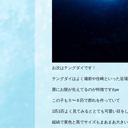
お次はテングダイです！
テングダイはよく備前や住崎といった近場
唇にお髭が生えてるのが特徴ですねw
この子も５〜６匹で群れを作っていて
1匹1匹よく見てみるととても可愛い目を
縦縞で黄色と黒でサイズもまあまあ大きい