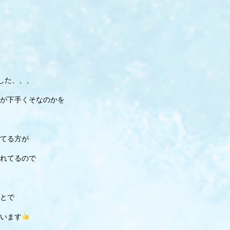
した、、、
が下手くそなのかを
てる方が
れてるので
とで
います