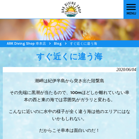
MENU
ARK Diving Shop 串本店
>
Blog
>
すぐ近くに違う海
すぐ近くに違う海
2020/06/04
潮岬は紀伊半島から突き出た陸繋島
その先端に黒潮が当たるので、100mほどしか離れていない串
本の西と東の海では雰囲気がガラリと変わる。
こんなに近いのに水中の様子が全く違う海は他のエリアにはな
いかもしれない。
だからこそ串本は面白いのだ！