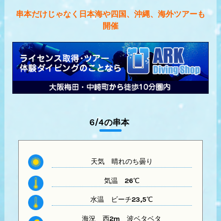
串本だけじゃなく日本海や四国、沖縄、海外ツアーも
開催
6/4の串本
天気
晴れのち曇り
気温
26℃
水温
ビーチ23,5℃
海況 西2m
波ベタベタ