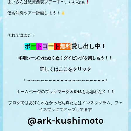
まいさんは絶賛西表ツアー中〜、いいなぁ
僕も沖縄ツアー計画しよう！
それではまた！
ボ
ー
ト
コ
ー
ト
無料
貸し出し中！
冬期シーズンはぬくぬくダイビングを楽しもう！！
詳しくはここをクリック
＊〜〜〜〜〜〜〜〜〜〜〜〜〜〜〜〜〜〜〜＊
ホームページのブックマーク＆SNSもお忘れなく！！
ブログではあげられなかった写真たちはインスタグラム、フェ
イスブックでアップしてます
@ark-kushimoto