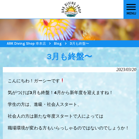
MENU
ARK Diving Shop 串本店
>
Blog
>
3月も終盤〜
3月も終盤〜
2023/03/20
こんにちわ！ガーシーです
気がつけば3月も終盤！4月から新年度を迎えますね！
学生の方は、進級・社会人スタート、
社会人の方は新たな年度スタートで人によっては
職場環境が変わる方もいらっしゃるのではないのでしょうか！