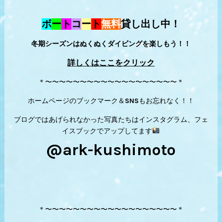
ボ
ー
ト
コ
ー
ト
無料
貸し出し中！
冬期シーズンはぬくぬくダイビングを楽しもう！！
詳しくはここをクリック
＊〜〜〜〜〜〜〜〜〜〜〜〜〜〜〜〜〜〜〜＊
ホームページのブックマーク＆SNSもお忘れなく！！
ブログではあげられなかった写真たちはインスタグラム、フェ
イスブックでアップしてます
@ark-kushimoto
＊〜〜〜〜〜〜〜〜〜〜〜〜〜〜〜〜〜〜〜＊