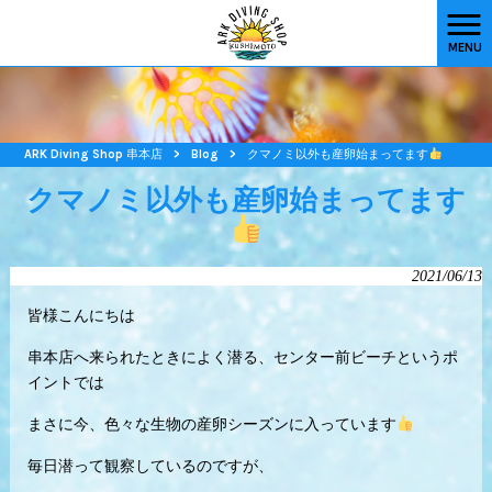
MENU
ARK Diving Shop 串本店
>
Blog
>
クマノミ以外も産卵始まってます
クマノミ以外も産卵始まってます
2021/06/13
皆様こんにちは
串本店へ来られたときによく潜る、センター前ビーチというポ
イントでは
まさに今、色々な生物の産卵シーズンに入っています
毎日潜って観察しているのですが、