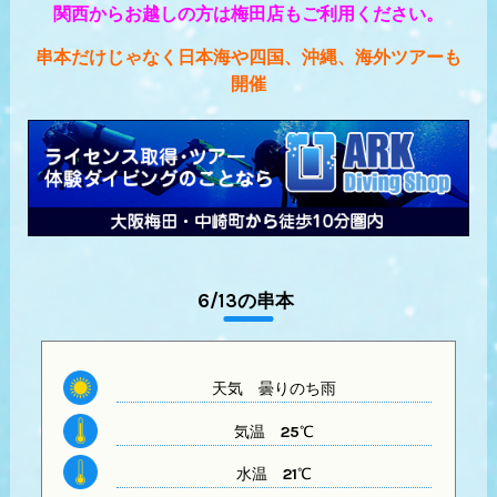
関西からお越しの方は梅田店もご利用ください。
串本だけじゃなく日本海や四国、沖縄、海外ツアーも
開催
6/13の串本
天気
曇りのち雨
気温
25℃
水温
21℃