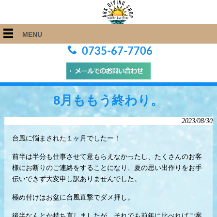
MENU
0735-67-7706
ARK Diving Shop 串本店
>
Blog
>
8月ももう終わり。
8月ももう終わり。
2023/08/30
台風に悩まされた１ヶ月でしたー！
前半は半分も仕事させて意もらえなかったし、たくさんのお客
様にお断りのご連絡をすることになり、夏の思い出作りをお手
伝いできず大変申し訳ありませんでした。
極め付けはお盆に台風直撃でダメ押し。
後半なんとか持ち直しましたが、それでも前年に比べればご案