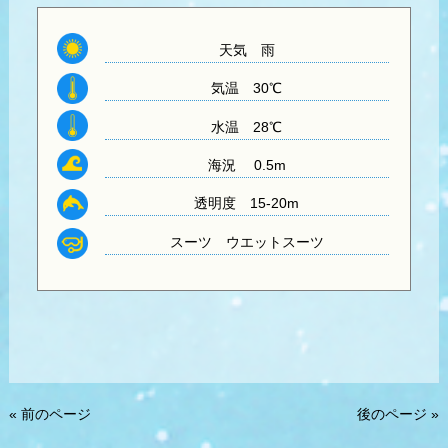
天気
雨
気温
30℃
水温
28℃
海況 0.5m
透明度
15-20m
スーツ ウエット
スーツ
« 前のページ
後のページ »