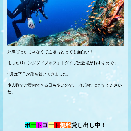
外洋ばっかじゃなくて近場もとっても面白い！
まったりロングダイブやフォトダイブは近場がおすすめです！
9月は平日が落ち着いてきました。
少人数でご案内できる日も多いので、ぜひ遊びにきてください
ね。
ボ
ー
ト
コ
ー
ト
無料
貸し出し中！