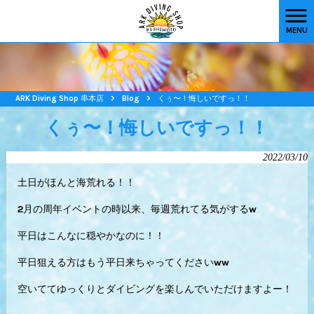
MENU
ARK Diving Shop 串本店
>
Blog
>
くぅ〜！悔しいですっ！！
くぅ〜！悔しいですっ！！
2022/03/10
土日がほんと海荒れる！！
2月の周年イベントの時以来、毎週荒れてる気がするw
平日はこんなに穏やかなのに！！
平日狙える方はもう平日来ちゃってくださいww
空いててゆっくりとダイビングを楽しんでいただけますよー！