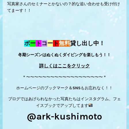
写真家さんのセミナーとかないの？的な追い合わせも受け付け
てまーす！！
ボ
ー
ト
コ
ー
ト
無料
貸し出し中！
冬期シーズンはぬくぬくダイビングを楽しもう！！
詳しくはここをクリック
＊〜〜〜〜〜〜〜〜〜〜〜〜〜〜〜〜〜〜〜＊
ホームページのブックマーク＆SNSもお忘れなく！！
ブログではあげられなかった写真たちはインスタグラム、フェ
イスブックでアップしてます
@ark-kushimoto