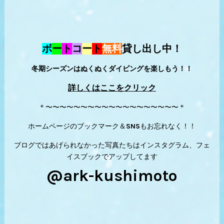
ボ
ー
ト
コ
ー
ト
無料
貸し出し中！
冬期シーズンはぬくぬくダイビングを楽しもう！！
詳しくはここをクリック
＊〜〜〜〜〜〜〜〜〜〜〜〜〜〜〜〜〜〜〜＊
ホームページのブックマーク＆SNSもお忘れなく！！
ブログではあげられなかった写真たちはインスタグラム、フェ
イスブックでアップしてます
@ark-kushimoto