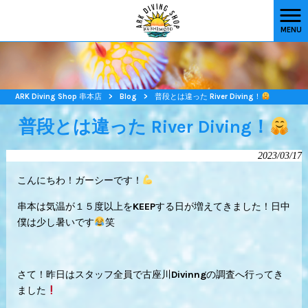
MENU
ARK Diving Shop 串本店
>
Blog
>
普段とは違った River Diving！
普段とは違った River Diving！
2023/03/17
こんにちわ！ガーシーです！
串本は気温が１５度以上をKEEPする日が増えてきました！日中
僕は少し暑いです
笑
さて！昨日はスタッフ全員で古座川Divinngの調査へ行ってき
ました