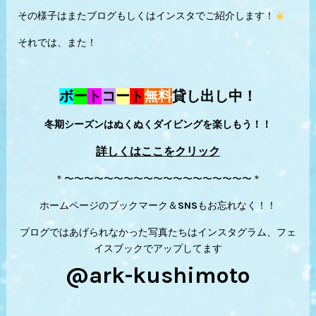
その様子はまたブログもしくはインスタでご紹介します！
それでは、また！
ボ
ー
ト
コ
ー
ト
無料
貸し出し中！
冬期シーズンはぬくぬくダイビングを楽しもう！！
詳しくはここをクリック
＊〜〜〜〜〜〜〜〜〜〜〜〜〜〜〜〜〜〜〜＊
ホームページのブックマーク＆SNSもお忘れなく！！
ブログではあげられなかった写真たちはインスタグラム、フェ
イスブックでアップしてます
@ark-kushimoto