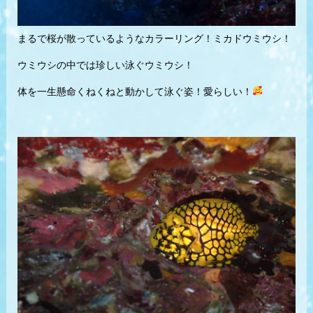
まるで桜が散っているようなカラーリング！ミカドウミウシ！
ウミウシの中では珍しい泳ぐウミウシ！
体を一生懸命くねくねと動かして泳ぐ姿！愛らしい！