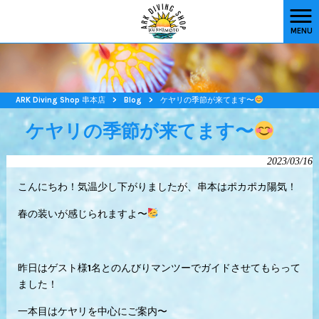
MENU
ARK Diving Shop 串本店
>
Blog
>
ケヤリの季節が来てます〜
ケヤリの季節が来てます〜
2023/03/16
こんにちわ！気温少し下がりましたが、串本はポカポカ陽気！
春の装いが感じられますよ〜
昨日はゲスト様1名とのんびりマンツーでガイドさせてもらって
ました！
一本目はケヤリを中心にご案内〜