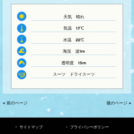
天気
晴れ
気温
17℃
水温
22℃
海況 波1m
透明度
15m
スーツ
ドライスーツ
« 前のページ
後のページ »
サイトマップ
プライバシーポリシー