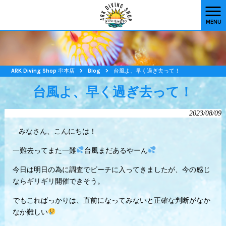
MENU
ARK Diving Shop 串本店
>
Blog
>
台風よ、早く過ぎ去って！
台風よ、早く過ぎ去って！
2023/08/09
みなさん、こんにちは！
一難去ってまた一難
台風まだあるやーん
今日は明日の為に調査でビーチに入ってきましたが、今の感じ
ならギリギリ開催できそう。
でもこればっかりは、直前になってみないと正確な判断がなか
なか難しい