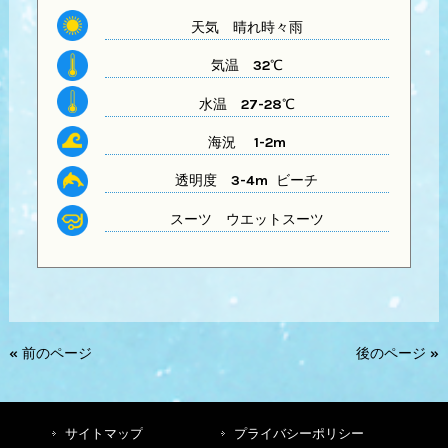
天気
晴れ時々雨
気温
32℃
水温
27-28℃
海況 1-2m
透明度
3-4m ビーチ
スーツ
ウエットスーツ
« 前のページ
後のページ »
サイトマップ
プライバシーポリシー