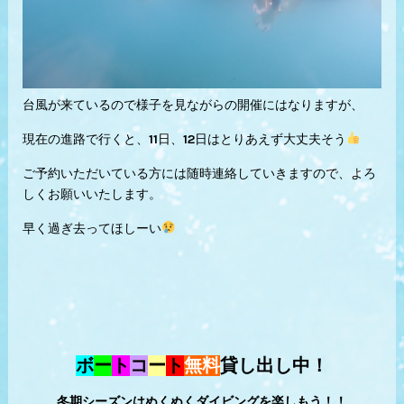
台風が来ているので様子を見ながらの開催にはなりますが、
現在の進路で行くと、11日、12日はとりあえず大丈夫そう
ご予約いただいている方には随時連絡していきますので、よろ
しくお願いいたします。
早く過ぎ去ってほしーい
ボ
ー
ト
コ
ー
ト
無料
貸し出し中！
冬期シーズンはぬくぬくダイビングを楽しもう！！