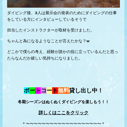
ダイビング後、3人は展示会の発表のためにダイビングの仕事
をしている方にインタビューしているそうで
担当したインストラクターが取材を受けました。
ちゃんと為になるようなことが言えたかな？w
どこかで僕らの考え、経験が誰かの役に立っているんだと思っ
たらなんだか嬉しい気持ちになりました。
ボ
ー
ト
コ
ー
ト
無料
貸し出し中！
冬期シーズンはぬくぬくダイビングを楽しもう！！
詳しくはここをクリック
＊〜〜〜〜〜〜〜〜〜〜〜〜〜〜〜〜〜〜〜＊