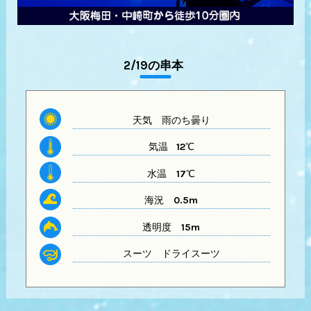
2/19の串本
天気
雨のち曇り
気温 12
℃
水温
17℃
海況 0.5m
透明度
15m
スーツ
ドライスーツ