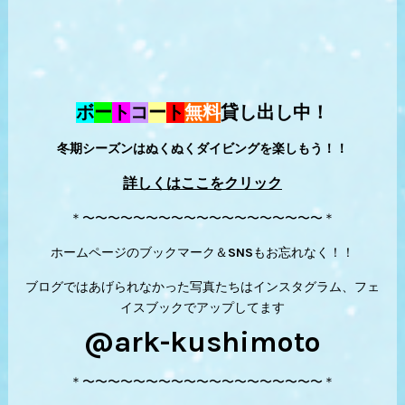
ボ
ー
ト
コ
ー
ト
無料
貸し出し中！
冬期シーズンはぬくぬくダイビングを楽しもう！！
詳しくはここをクリック
＊〜〜〜〜〜〜〜〜〜〜〜〜〜〜〜〜〜〜〜＊
ホームページのブックマーク＆SNSもお忘れなく！！
ブログではあげられなかった写真たちはインスタグラム、フェ
イスブックでアップしてます
@ark-kushimoto
＊〜〜〜〜〜〜〜〜〜〜〜〜〜〜〜〜〜〜〜＊