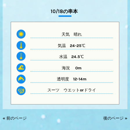
10/18の串本
天気
晴れ
気温
24-25℃
水温
24.5℃
海況 0m
透明度
12-14m
スーツ
ウエットorドライ
« 前のページ
後のページ »