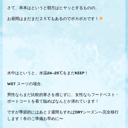
さて、串本はというと朝方はヒヤッとするものの、
お昼間はまだまだ２５℃もあるのでポカポカです！
水中はというと、水温24−25℃をまだKEEP！
WET スーツの場合、
男性ならまだ比較的寒さを感じずに、女性ならフードベスト・
ボートコートを着て臨めばなんとか潜れています！
ですが季節的にはあと２週間もすればDRYシーズンへ完全移行
します！冬のご準備お早めに〜