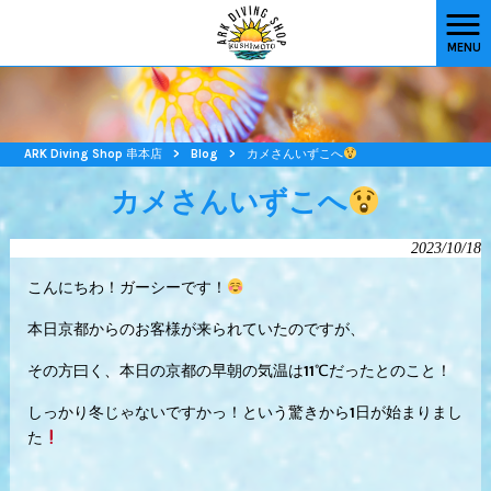
MENU
ARK Diving Shop 串本店
>
Blog
>
カメさんいずこへ
カメさんいずこへ
2023/10/18
こんにちわ！ガーシーです！
本日京都からのお客様が来られていたのですが、
その方曰く、本日の京都の早朝の気温は11℃だったとのこと！
しっかり冬じゃないですかっ！という驚きから1日が始まりまし
た