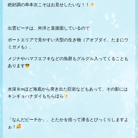
絶好調の串本次こそはお見せしたいな！！
出雲ビーチは、外洋と直接面しているので
ボートエリアで見やすい大型の生き物（アオブダイ、たまにウ
ミガメも）、
メジナやハマフエフキなどの魚群もグルグル入ってくることも
あります
水深８mほど海底から突き出た巨岩などもあって、その影には
キンギョハナダイもちらほら
「なんだビーチか」、とたかを括って潜るとびっくりしますよ
ぉ！