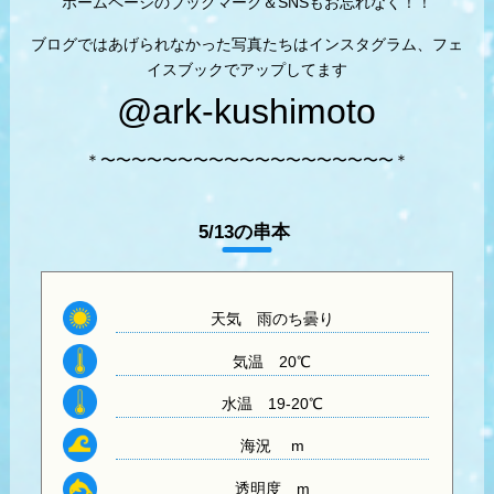
ホームページのブックマーク＆SNSもお忘れなく！！
ブログではあげられなかった写真たちはインスタグラム、フェ
イスブックでアップしてます
@ark-kushimoto
＊〜〜〜〜〜〜〜〜〜〜〜〜〜〜〜〜〜〜〜＊
5/13の串本
天気
雨のち曇り
気温
20℃
水温
19-20℃
海況 m
透明度
m