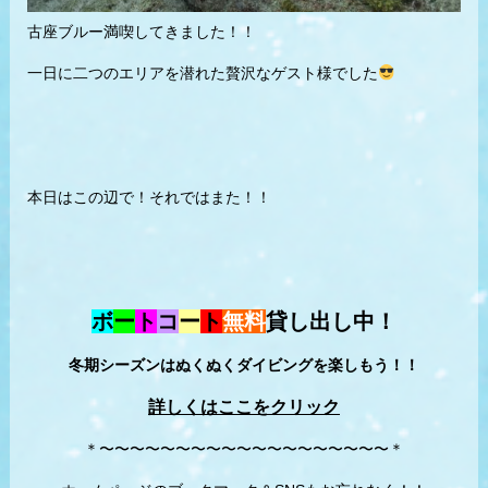
古座ブルー満喫してきました！！
一日に二つのエリアを潜れた贅沢なゲスト様でした
本日はこの辺で！それではまた！！
ボ
ー
ト
コ
ー
ト
無料
貸し出し中！
冬期シーズンはぬくぬくダイビングを楽しもう！！
詳しくはここをクリック
＊〜〜〜〜〜〜〜〜〜〜〜〜〜〜〜〜〜〜〜＊