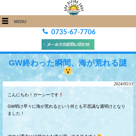
MENU
0735-67-7706
ARK Diving Shop 串本店
>
Blog
>
GW終わった瞬間、海が荒れる謎
GW終わった瞬間、海が荒れる謎
2024/05/13
こんにちわ！ガーシーです
GW明け早々に海が荒れるという何とも不思議な週明けとなり
ました！