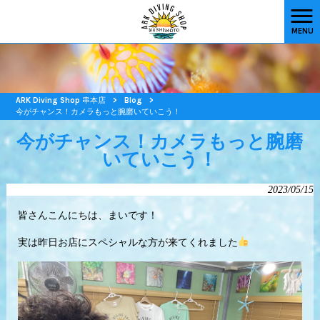
MENU
ARK Diving Shop 串本店
>
Blog
>
今がチャンス！カメラもっと腕磨いていこう！
今がチャンス！カメラもっと腕磨
いていこう！
2023/05/15
皆さんこんにちは、まいです！
実は昨日お店にスペシャルな方が来てくれました