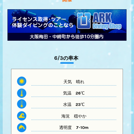
6/3の串本
天気
晴れ
気温
26℃
水温
23℃
海況 穏やか
透明度
7-10m