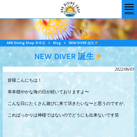
MENU
ARK Diving Shop 串本店
>
Blog
>
NEW DIVER 誕生
NEW DIVER 誕生
2022/06/03
皆様こんにちは！
串本穏やかな海の日が続いておりますよ〜
こんな日にたくさん遊びに来て頂きたいな〜と思うのですが、
こればっかりは神様ではないのでどうにも出来ないです笑