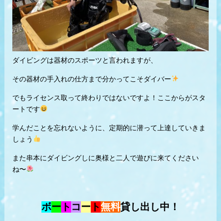
ダイビングは器材のスポーツと言われますが、
その器材の手入れの仕方まで分かってこそダイバー
でもライセンス取って終わりではないですよ！ここからがスタ
ートです
学んだことを忘れないように、定期的に潜って上達していきま
しょう
また串本にダイビングしに奥様と二人で遊びに来てください
ね〜
ボ
ー
ト
コ
ー
ト
無料
貸し出し中！