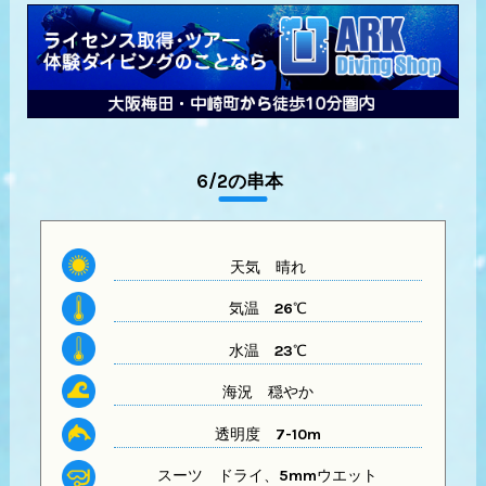
6/2の串本
天気
晴れ
気温
26℃
水温
23℃
海況 穏やか
透明度
7-10m
スーツ
ドライ、5mmウエット