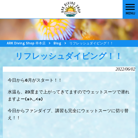
MENU
ARK Diving Shop 串本店
>
Blog
>
リフレッシュダイビング！！
リフレッシュダイビング！！
2022/06/02
今日から6月がスタート！！
水温も、23度まで上がってきてますのでウェットスーツで潜れ
ますよー(๑>◡<๑)
今日からファンダイブ、講習も完全にウェットスーツに切り替
え！！