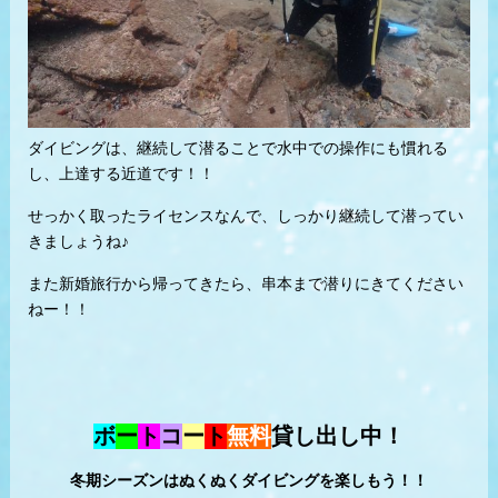
ダイビングは、継続して潜ることで水中での操作にも慣れる
し、上達する近道です！！
せっかく取ったライセンスなんで、しっかり継続して潜ってい
きましょうね♪
また新婚旅行から帰ってきたら、串本まで潜りにきてください
ねー！！
ボ
ー
ト
コ
ー
ト
無料
貸し出し中！
冬期シーズンはぬくぬくダイビングを楽しもう！！