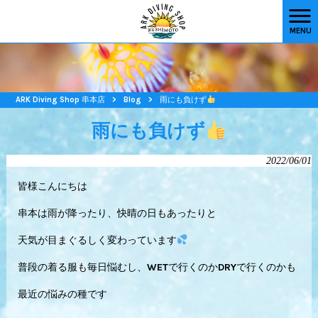
MENU
ARK Diving Shop 串本店
>
Blog
>
雨にも負けず
雨にも負けず
2022/06/01
皆様こんにちは
串本は雨が降ったり、快晴の日もあったりと
天気が目まぐるしく変わっています
普段の着る服も毎日悩むし、WETで行くのかDRYで行くのかも
最近の悩みの種です