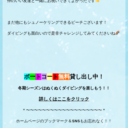
仲のいい友達と一緒にお祝いできてよかったです
まだ他にもシュノーケリングできるビーチございます！
ダイビングも面白いので是非チャレンジしてみてくださいね
ボ
ー
ト
コ
ー
ト
無料
貸し出し中！
冬期シーズンはぬくぬくダイビングを楽しもう！！
詳しくはここをクリック
＊〜〜〜〜〜〜〜〜〜〜〜〜〜〜〜〜〜〜〜＊
ホームページのブックマーク＆SNSもお忘れなく！！