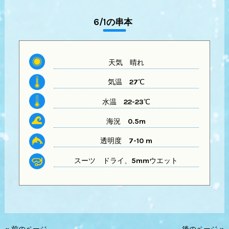
6/1の串本
天気
晴れ
気温
27℃
水温
22-23℃
海況 0.5m
透明度
7-10 m
スーツ
ドライ、5mmウエット