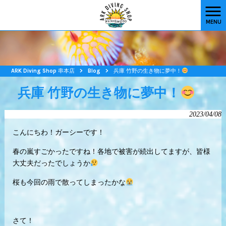
MENU
ARK Diving Shop 串本店
>
Blog
>
兵庫 竹野の生き物に夢中！
兵庫 竹野の生き物に夢中！
2023/04/08
こんにちわ！ガーシーです！
春の嵐すごかったですね！各地で被害が続出してますが、皆様
大丈夫だったでしょうか
桜も今回の雨で散ってしまったかな
さて！