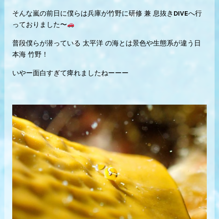
そんな嵐の前日に僕らは兵庫が竹野に研修 兼 息抜きDIVEへ行
っておりました〜
普段僕らが潜っている 太平洋 の海とは景色や生態系が違う日
本海 竹野！
いやー面白すぎて痺れましたねーーー