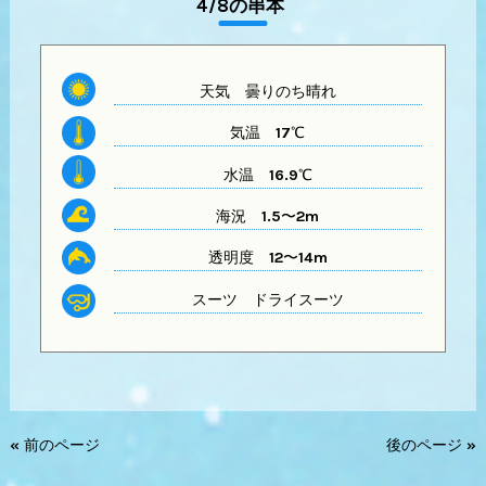
4/8の串本
天気
曇りのち晴れ
気温
17℃
水温
16.9℃
海況 1.5〜2m
透明度
12〜14m
スーツ
ドライスーツ
« 前のページ
後のページ »