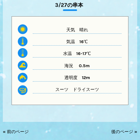
3/27の串本
天気
晴れ
気温
16℃
水温
16-17℃
海況 0.5m
透明度
12m
スーツ
ドライスーツ
« 前のページ
後のページ »