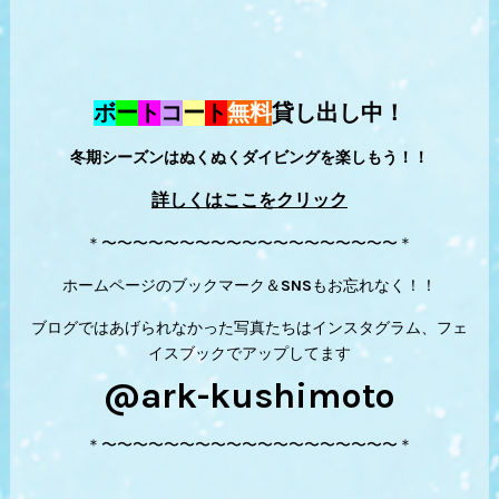
ボ
ー
ト
コ
ー
ト
無料
貸し出し中！
冬期シーズンはぬくぬくダイビングを楽しもう！！
詳しくはここをクリック
＊〜〜〜〜〜〜〜〜〜〜〜〜〜〜〜〜〜〜〜＊
ホームページのブックマーク＆SNSもお忘れなく！！
ブログではあげられなかった写真たちはインスタグラム、フェ
イスブックでアップしてます
@ark-kushimoto
＊〜〜〜〜〜〜〜〜〜〜〜〜〜〜〜〜〜〜〜＊