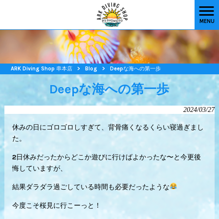
MENU
ARK Diving Shop 串本店
>
Blog
>
Deepな海への第一歩
Deepな海への第一歩
2024/03/27
休みの日にゴロゴロしすぎて、背骨痛くなるくらい寝過ぎまし
た。
2日休みだったからどこか遊びに行けばよかったな〜と今更後
悔していますが、
結果ダラダラ過ごしている時間も必要だったような
今度こそ桜見に行こーっと！