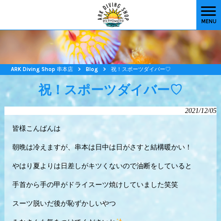
MENU
ARK Diving Shop 串本店
>
Blog
>
祝！スポーツダイバー♡
祝！スポーツダイバー♡
2021/12/05
皆様こんばんは
朝晩は冷えますが、串本は日中は日がさすと結構暖かい！
やはり夏よりは日差しがキツくないので油断をしていると
手首から手の甲がドライスーツ焼けしていました笑笑
スーツ脱いだ後が恥ずかしいやつ