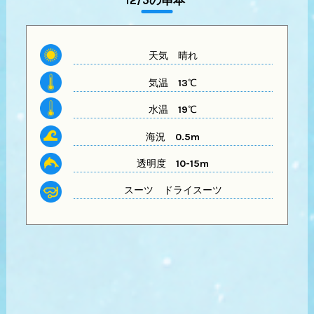
12/5の串本
天気 晴れ
気温
13℃
水温
19℃
海況 0.5m
透明度
10-15m
スーツ
ドライスーツ