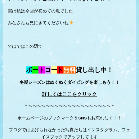
実は私は今回が初めての魚でした
みなさんも見にきてくださいね
ではではこの辺で
ボ
ー
ト
コ
ー
ト
無料
貸し出し中！
冬期シーズンはぬくぬくダイビングを楽しもう！！
詳しくはここをクリック
＊〜〜〜〜〜〜〜〜〜〜〜〜〜〜〜〜〜〜〜＊
ホームページのブックマーク＆SNSもお忘れなく！！
ブログではあげられなかった写真たちはインスタグラム、フェ
イスブックでアップしてます