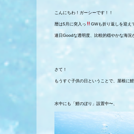
こんにちわ！ガーシーです！！
暦は5月に突入っ
GWも折り返しを迎え
連日Goodな透明度、比較的穏やかな海況
さて！
もうすぐ子供の日ということで、屋根に鯉
水中にも「鯉のぼり」設置中〜、