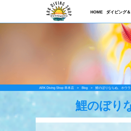
HOME
ダイビング＆
ARK Diving Shop 串本店
>
Blog
>
鯉のぼりならぬ、ホウラ
鯉のぼり