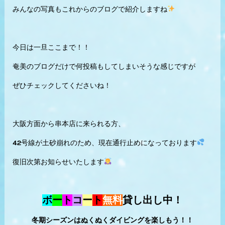
みんなの写真もこれからのブログで紹介しますね
今日は一旦ここまで！！
奄美のブログだけで何投稿もしてしまいそうな感じですが
ぜひチェックしてくださいね！
大阪方面から串本店に来られる方、
42号線が土砂崩れのため、現在通行止めになっております
復旧次第お知らせいたします
ボ
ー
ト
コ
ー
ト
無料
貸し出し中！
冬期シーズンはぬくぬくダイビングを楽しもう！！