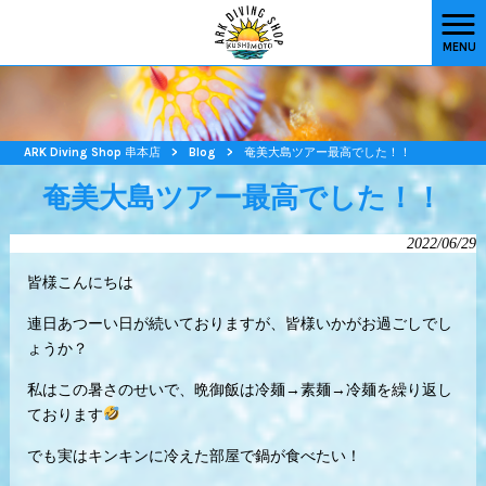
MENU
ARK Diving Shop 串本店
>
Blog
>
奄美大島ツアー最高でした！！
奄美大島ツアー最高でした！！
2022/06/29
皆様こんにちは
連日あつーい日が続いておりますが、皆様いかがお過ごしでし
ょうか？
私はこの暑さのせいで、晩御飯は冷麺→素麺→冷麺を繰り返し
ております
でも実はキンキンに冷えた部屋で鍋が食べたい！