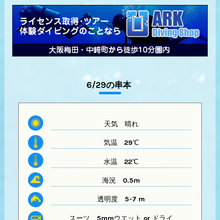
6/29の串本
天気
晴れ
気温
29℃
水温
22℃
海況 0.5m
透明度
5-7 m
スーツ
5mmウエット or ドライ