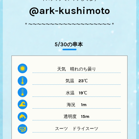
@ark-kushimoto
＊〜〜〜〜〜〜〜〜〜〜〜〜〜〜〜〜〜〜〜＊
5/30の串本
天気
晴れのち曇り
気温
23℃
水温
19℃
海況 1m
透明度
15m
スーツ
ドライスーツ