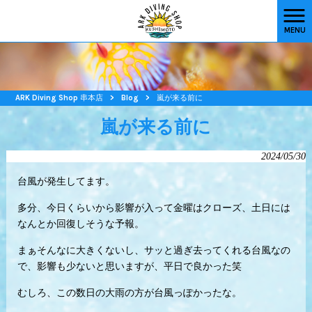
MENU
ARK Diving Shop 串本店
>
Blog
>
嵐が来る前に
嵐が来る前に
2024/05/30
台風が発生してます。
多分、今日くらいから影響が入って金曜はクローズ、土日には
なんとか回復しそうな予報。
まぁそんなに大きくないし、サッと過ぎ去ってくれる台風なの
で、影響も少ないと思いますが、平日で良かった笑
むしろ、この数日の大雨の方が台風っぽかったな。