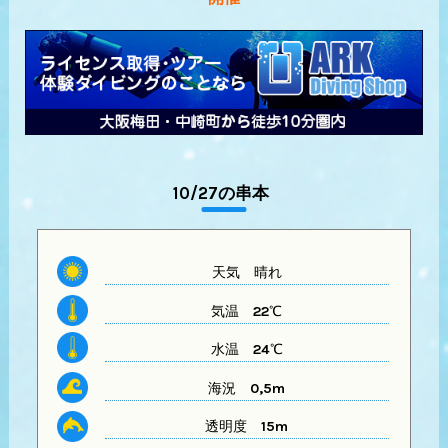
10/27の串本
天気
晴れ
気温
22℃
水温
24℃
海況 0,5m
透明度
15m