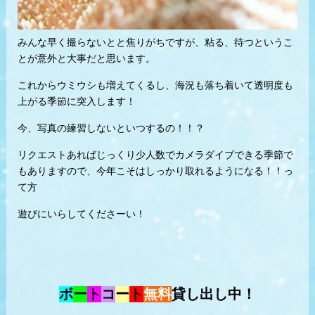
みんな早く撮らないとと焦りがちですが、粘る、待つというこ
とが意外と大事だと思います。
これからウミウシも増えてくるし、海況も落ち着いて透明度も
上がる季節に突入します！
今、写真の練習しないといつするの！！？
リクエストあればじっくり少人数でカメラダイブできる季節で
もありますので、今年こそはしっかり取れるようになる！！っ
て方
遊びにいらしてくださーい！
ボ
ー
ト
コ
ー
ト
無料
貸し出し中！