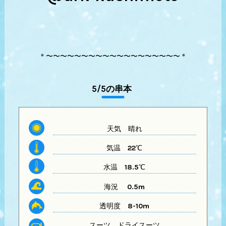
＊〜〜〜〜〜〜〜〜〜〜〜〜〜〜〜〜〜〜〜＊
5/5の串本
天気
晴れ
気温
22℃
水温
18.5℃
海況 0.5m
透明度
8-10m
スーツ
ドライスーツ