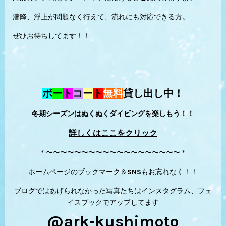
潜降、浮上が問題なく行えて、流れにも対応できる方。
ぜひお待ちしてます！！
ボ
ー
ト
コ
ー
ト
無料
貸し出し中！
冬期シーズンはぬくぬくダイビングを楽しもう！！
詳しくはここをクリック
＊〜〜〜〜〜〜〜〜〜〜〜〜〜〜〜〜〜〜〜＊
ホームページのブックマーク＆SNSもお忘れなく！！
ブログではあげられなかった写真たちはインスタグラム、フェ
イスブックでアップしてます
@ark-kushimoto