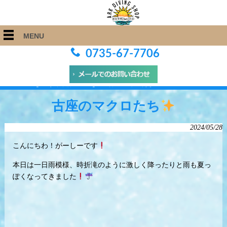
MENU
0735-67-7706
ARK Diving Shop 串本店
>
Blog
>
古座のマクロたち
古座のマクロたち
2024/05/28
こんにちわ！がーしーです
本日は一日雨模様、時折滝のように激しく降ったりと雨も夏っ
ぽくなってきました