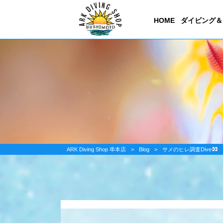
HOME
ダイビング＆
ARK Diving Shop 串本店
>
Blog
>
サメのヒレ調査Dive