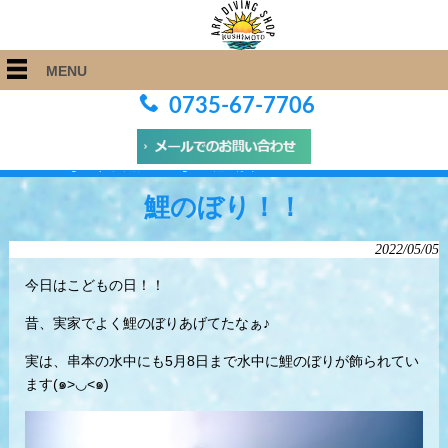
MENU
0735-67-7706
ARK Diving Shop 串本店
>
Blog
>
鯉のぼり！！
鯉のぼり！！
2022/05/05
今日はこどもの日！！
昔、実家でよく鯉のぼりあげてたなぁ♪
実は、串本の水中にも5月8日まで水中に鯉のぼりが飾られてい
ます(๑>◡<๑)