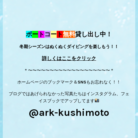
ボ
ー
ト
コ
ー
ト
無料
貸し出し中！
冬期シーズンはぬくぬくダイビングを楽しもう！！
詳しくはここをクリック
＊〜〜〜〜〜〜〜〜〜〜〜〜〜〜〜〜〜〜〜＊
ホームページのブックマーク＆SNSもお忘れなく！！
ブログではあげられなかった写真たちはインスタグラム、フェ
イスブックでアップしてます
@ark-kushimoto