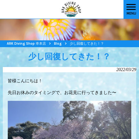
MENU
ARK Diving Shop 串本店
>
Blog
>
少し回復してきた！？
少し回復してきた！？
2022/03/29
皆様こんにちは！
先日お休みのタイミングで、お花見に行ってきました〜