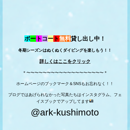
ボ
ー
ト
コ
ー
ト
無料
貸し出し中！
冬期シーズンはぬくぬくダイビングを楽しもう！！
詳しくはここをクリック
＊〜〜〜〜〜〜〜〜〜〜〜〜〜〜〜〜〜〜〜＊
ホームページのブックマーク＆SNSもお忘れなく！！
ブログではあげられなかった写真たちはインスタグラム、フェ
イスブックでアップしてます
@ark-kushimoto