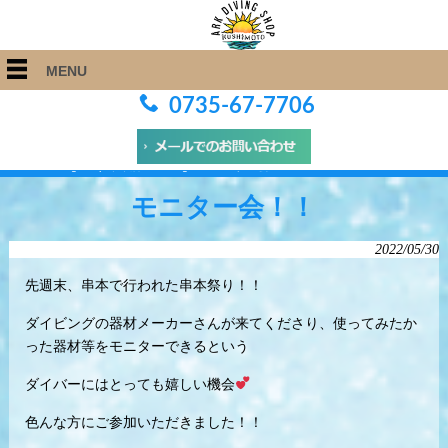
MENU
0735-67-7706
ARK Diving Shop 串本店
>
Blog
>
モニター会！！
モニター会！！
2022/05/30
先週末、串本で行われた串本祭り！！
ダイビングの器材メーカーさんが来てくださり、使ってみたか
った器材等をモニターできるという
ダイバーにはとっても嬉しい機会
色んな方にご参加いただきました！！