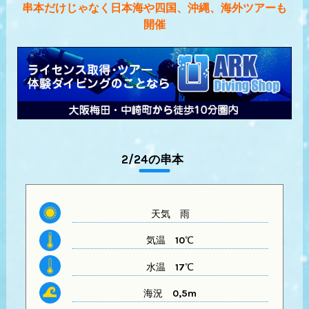
串本だけじゃなく日本海や四国、沖縄、海外ツアーも
開催
2/24の串本
天気
雨
気温
10℃
水温
17℃
海況 0,5m