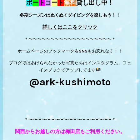
ボ
ー
ト
コ
ー
ト
無料
貸し出し中！
冬期シーズンはぬくぬくダイビングを楽しもう！！
詳しくはここをクリック
＊〜〜〜〜〜〜〜〜〜〜〜〜〜〜〜〜〜〜〜＊
ホームページのブックマーク＆SNSもお忘れなく！！
ブログではあげられなかった写真たちはインスタグラム、フェ
イスブックでアップしてます
@ark-kushimoto
＊〜〜〜〜〜〜〜〜〜〜〜〜〜〜〜〜〜〜〜＊
関西からお越しの方は梅田店もご利用ください。