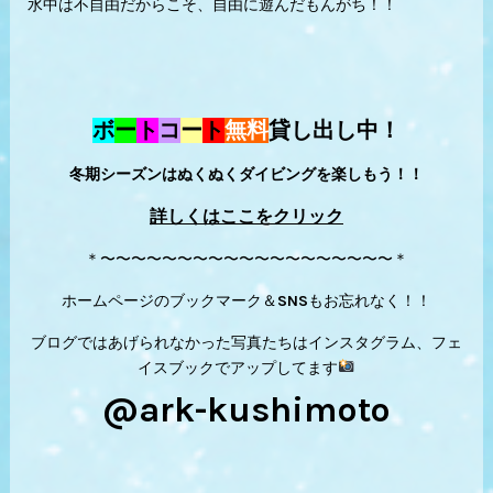
水中は不自由だからこそ、自由に遊んだもんがち！！
ボ
ー
ト
コ
ー
ト
無料
貸し出し中！
冬期シーズンはぬくぬくダイビングを楽しもう！！
詳しくはここをクリック
＊〜〜〜〜〜〜〜〜〜〜〜〜〜〜〜〜〜〜〜＊
ホームページのブックマーク＆SNSもお忘れなく！！
ブログではあげられなかった写真たちはインスタグラム、フェ
イスブックでアップしてます
@ark-kushimoto