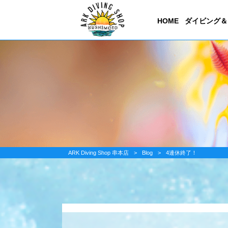
HOME
ダイビング＆
ARK Diving Shop 串本店
>
Blog
>
4連休終了！