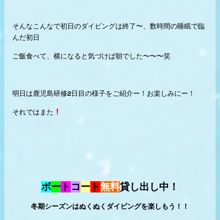
そんなこんなで初日のダイビングは終了〜、数時間の睡眠で臨
んだ初日
ご飯食べて、横になると気づけば朝でした〜〜〜笑
明日は鹿児島研修2日目の様子をご紹介ー！お楽しみにー！
それではまた
ボ
ー
ト
コ
ー
ト
無料
貸し出し中！
冬期シーズンはぬくぬくダイビングを楽しもう！！