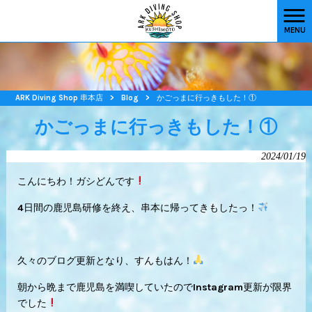
MENU
ARK Diving Shop 串本店
>
Blog
>
かごっまに行っきもした！①
かごっまに行っきもした！①
2024/01/19
こんにちわ！ガシどんです
4日間の鹿児島研修を終え、串本に帰ってきもしたっ！
久々のブログ更新となり、すんもはん！
朝から晩まで鹿児島を満喫していたのでInstagram更新が限界
でした