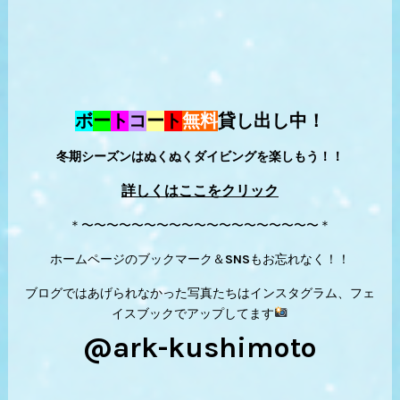
ボ
ー
ト
コ
ー
ト
無料
貸し出し中！
冬期シーズンはぬくぬくダイビングを楽しもう！！
詳しくはここをクリック
＊〜〜〜〜〜〜〜〜〜〜〜〜〜〜〜〜〜〜〜＊
ホームページのブックマーク＆SNSもお忘れなく！！
ブログではあげられなかった写真たちはインスタグラム、フェ
イスブックでアップしてます
@ark-kushimoto