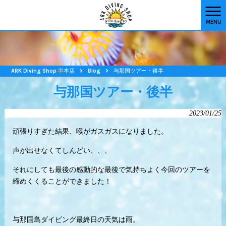
MENU
ARK Diving Shop 串本店
>
Blog
>
与那国ツアー・後半
与那国ツアー・後半
2023/01/25
頑張りすぎた結果、喉がガスガスになりました。
声が出せなくてしんどい、、、
それにしても最後の感動的な最後で気持ちよく今回のツアーを
締めくくることができました！
与那国島ダイビング最終日の天気は雨。