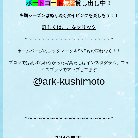
ボ
ー
ト
コ
ー
ト
無料
貸し出し中！
冬期シーズンはぬくぬくダイビングを楽しもう！！
詳しくはここをクリック
＊〜〜〜〜〜〜〜〜〜〜〜〜〜〜〜〜〜〜〜＊
ホームページのブックマーク＆SNSもお忘れなく！！
ブログではあげられなかった写真たちはインスタグラム、フェ
イスブックでアップしてます
@ark-kushimoto
＊〜〜〜〜〜〜〜〜〜〜〜〜〜〜〜〜〜〜〜＊