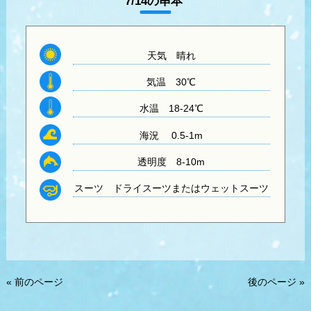
7/14の串本
天気
晴れ
気温
30℃
水温
18-24℃
海況 0.5-1m
透明度
8-10m
スーツ
ドライスーツまたはウェットスーツ
« 前のページ
後のページ »