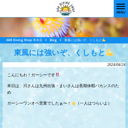
MENU
ARK Diving Shop 串本店
>
Blog
>
東風には強いぞ、くしもと
東風には強いぞ、くしもと
2024/04/24
こんにちわ！ガーシーです
本日は、川さんは九州出張・まいさんは長期休暇バカンスのた
め
ガーシーワンオペ営業でしたぁ〜！
（一人はつらいよ）