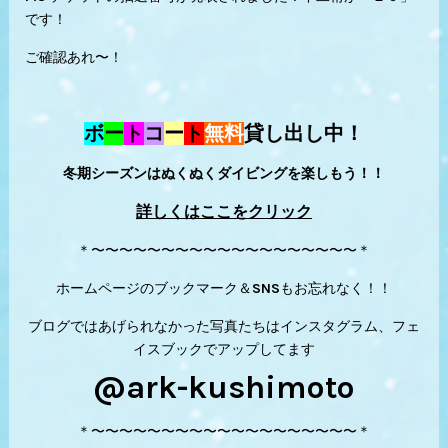
です！
ご確認あれ〜！
ボ
ー
ト
コ
ー
ト
無料
貸し出し中！
冬期シーズンはぬくぬくダイビングを楽しもう！！
詳しくはここをクリック
＊〜〜〜〜〜〜〜〜〜〜〜〜〜〜〜〜〜〜〜＊
ホームページのブックマーク＆SNSもお忘れなく！！
ブログではあげられなかった写真たちはインスタグラム、フェ
イスブックでアップしてます
@ark-kushimoto
＊〜〜〜〜〜〜〜〜〜〜〜〜〜〜〜〜〜〜〜＊