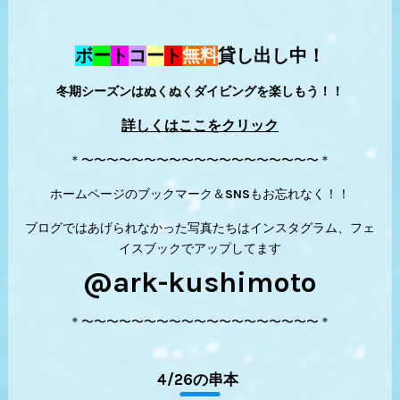
ボ
ー
ト
コ
ー
ト
無料
貸し出し中！
冬期シーズンはぬくぬくダイビングを楽しもう！！
詳しくはここをクリック
＊〜〜〜〜〜〜〜〜〜〜〜〜〜〜〜〜〜〜〜＊
ホームページのブックマーク＆SNSもお忘れなく！！
ブログではあげられなかった写真たちはインスタグラム、フェ
イスブックでアップしてます
@ark-kushimoto
＊〜〜〜〜〜〜〜〜〜〜〜〜〜〜〜〜〜〜〜＊
4/26の串本